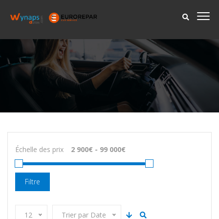
Échelle des prix
Filtre
12
Trier par Date