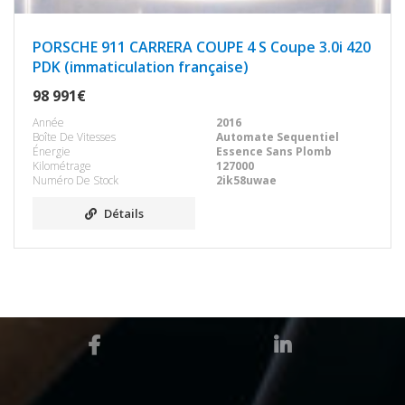
PORSCHE 911 CARRERA COUPE 4 S Coupe 3.0i 420
PDK (immaticulation française)
98 991€
Année
2016
Boîte De Vitesses
Automate Sequentiel
Énergie
Essence Sans Plomb
Kilométrage
127000
Numéro De Stock
2ik58uwae
Détails