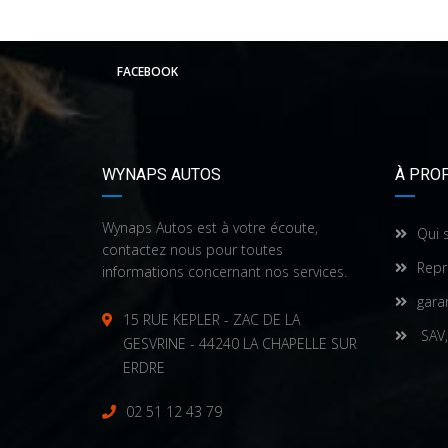
FACEBOOK
WYNAPS AUTOS
À PRO
Wynaps Autos est à votre écoute,
Qui 
contactez nous pour toutes
Repr
informations concernant nos services.
gara
15 RUE KEPLER - ZAC DE LA
SAV,
GESVRINE - 44240 LA CHAPELLE SUR
ERDRE
02 51 12 43 79