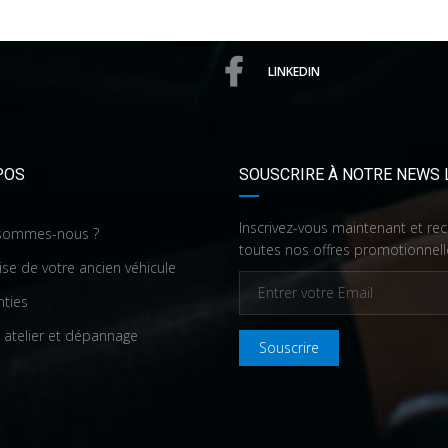
LINKEDIN
POS
SOUSCRIRE À NOTRE NEWS 
Inscrivez-vous maintenant et re
sommes-nous ?
toutes nos offres promotionnell
ise de votre ancien véhicule
nties
 atelier et dépannage
Souscrire