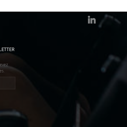
LETTER
cevez
es.