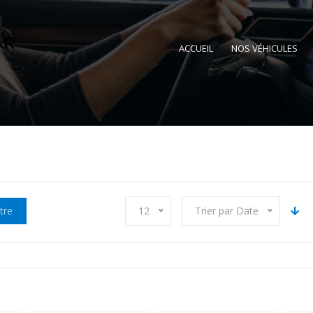
ACCUEIL
NOS VÉHICULES
ltre
12
Trier par Date