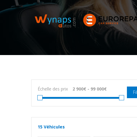
Échelle des prix
Fi
15
Véhicules