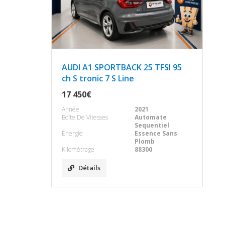
AUDI A1 SPORTBACK 25 TFSI 95
ch S tronic 7 S Line
17 450€
Année
2021
Boîte De Vitesses
Automate
Sequentiel
Énergie
Essence Sans
Plomb
Kilométrage
88300
Détails