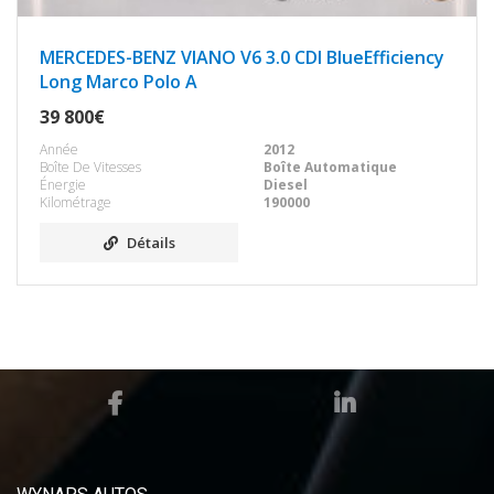
MERCEDES-BENZ VIANO V6 3.0 CDI BlueEfficiency
Long Marco Polo A
39 800€
Année
2012
Boîte De Vitesses
Boîte Automatique
Énergie
Diesel
Kilométrage
190000
Détails