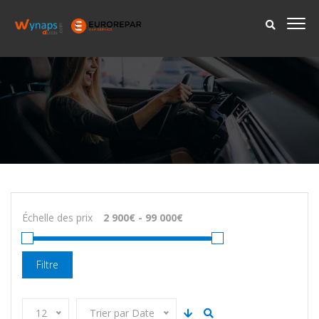
Échelle des prix
Filtre
12
Trier par Date