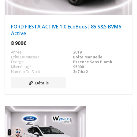
FORD FIESTA ACTIVE 1.0 EcoBoost 85 S&S BVM6
Active
8 900€
Année
2019
Boîte De Vitesses
Boîte Manuelle
Énergie
Essence Sans Plomb
Kilométrage
95000
Numéro De Stock
3c7iha2
Détails