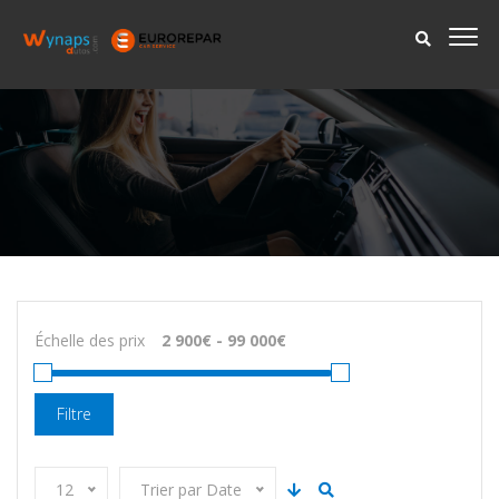
Échelle des prix
Filtre
12
Trier par Date