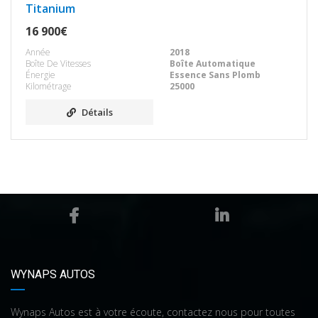
Titanium
16 900€
Année
2018
Boîte De Vitesses
Boîte Automatique
Énergie
Essence Sans Plomb
Kilométrage
25000
Détails
WYNAPS AUTOS
Wynaps Autos est à votre écoute, contactez nous pour toutes