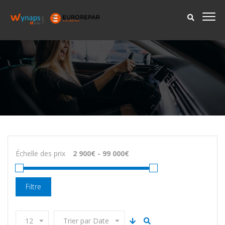
Échelle des prix
Filtre
12
Trier par Date