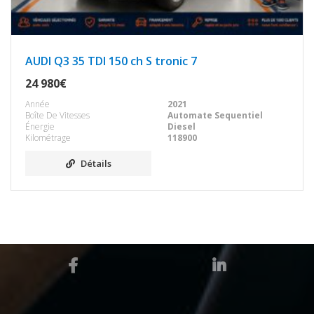
AUDI Q3 35 TDI 150 ch S tronic 7
24 980€
Année
2021
Boîte De Vitesses
Automate Sequentiel
Énergie
Diesel
Kilométrage
118900
Détails