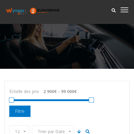
Échelle des prix
Filtre
12
Trier par Date