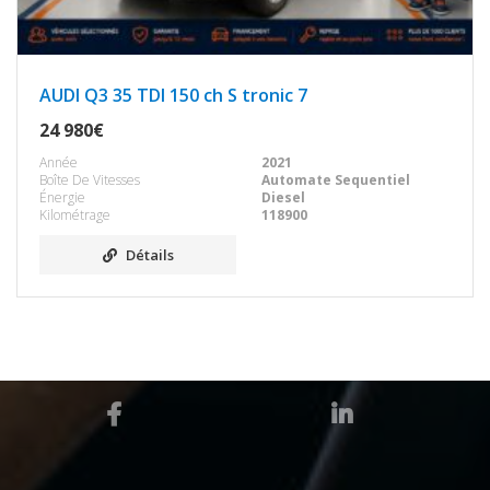
AUDI Q3 35 TDI 150 ch S tronic 7
24 980€
Année
2021
Boîte De Vitesses
Automate Sequentiel
Énergie
Diesel
Kilométrage
118900
Détails