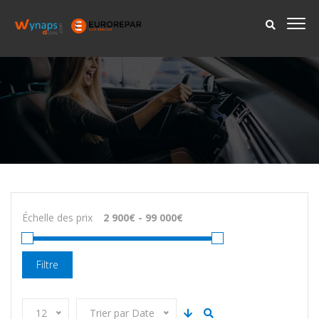
Échelle des prix
Filtre
12
Trier par Date