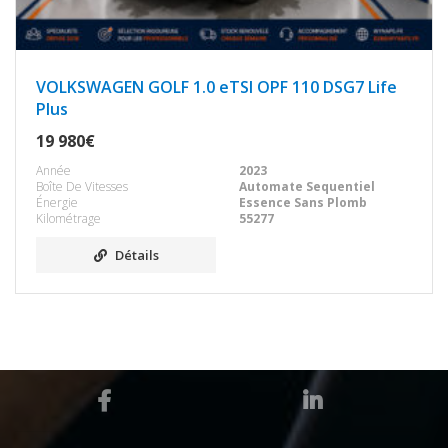
VOLKSWAGEN GOLF 1.0 eTSI OPF 110 DSG7 Life
Plus
19 980€
Année
2023
Boîte De Vitesses
Automate Sequentiel
Énergie
Essence Sans Plomb
Kilométrage
55277
Détails