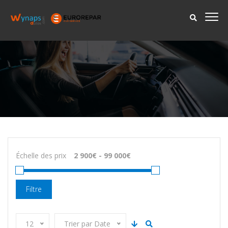
Échelle des prix
Filtre
12
Trier par Date