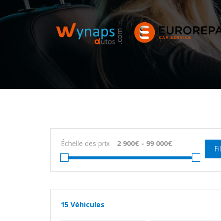
Échelle des prix
Fi
15
Véhicules