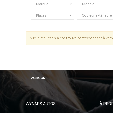
Marque
Modèle
Places
Couleur extérieure
Aucun résultat n'a été trouvé correspondant à votre
FACEBOOK
WYNAPS AUTOS
À PRO