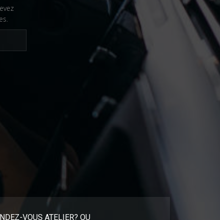
cevez
es.
NDEZ-VOUS ATELIER? OU