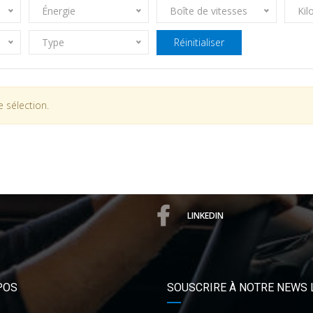
Énergie
Boîte de vitesses
Kil
Type
Réinitialiser
 sélection.
LINKEDIN
POS
SOUSCRIRE À NOTRE NEWS 