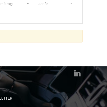
ométrage
Année
LETTER