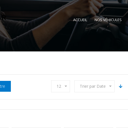
ACCUEIL
NOS VÉHICULES
ltre
12
Trier par Date