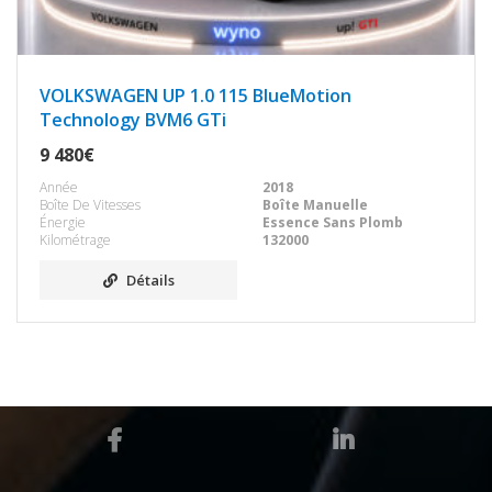
VOLKSWAGEN UP 1.0 115 BlueMotion
Technology BVM6 GTi
9 480€
Année
2018
Boîte De Vitesses
Boîte Manuelle
Énergie
Essence Sans Plomb
Kilométrage
132000
Détails