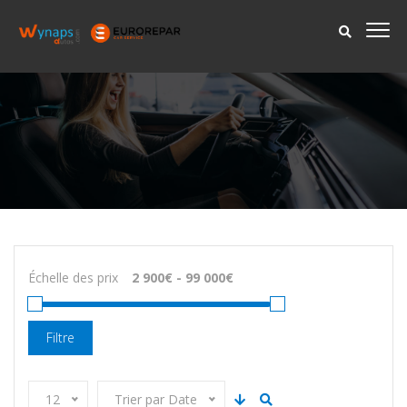
Échelle des prix
Filtre
12
Trier par Date