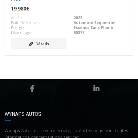
19 980€
Année
2023
Boîte De Vitesses
Automate Sequentiel
Énergie
Essence Sans Plomb
Kilométrage
55277
Détails
WYNAPS AUTOS
Wynaps Autos est à votre écoute, contactez nous pour toutes
informations concernant nos services.