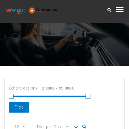
Échelle des prix
Filtre
12
Trier par Date