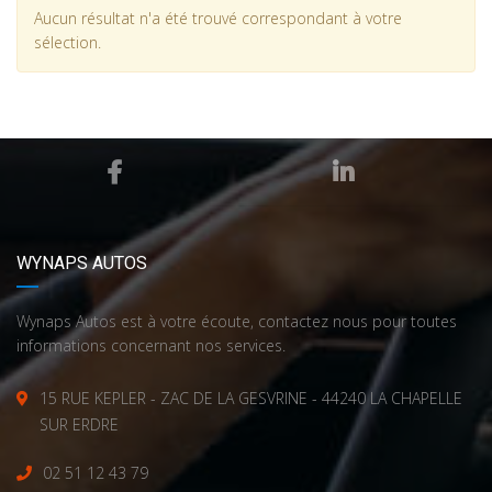
Aucun résultat n'a été trouvé correspondant à votre
sélection.
WYNAPS AUTOS
Wynaps Autos est à votre écoute, contactez nous pour toutes
informations concernant nos services.
15 RUE KEPLER - ZAC DE LA GESVRINE - 44240 LA CHAPELLE
SUR ERDRE
02 51 12 43 79