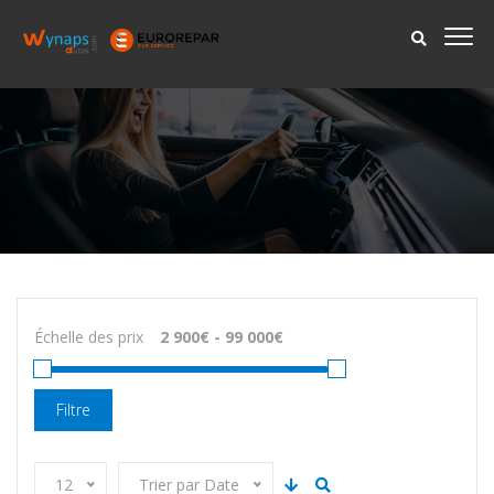
Échelle des prix
Filtre
12
Trier par Date