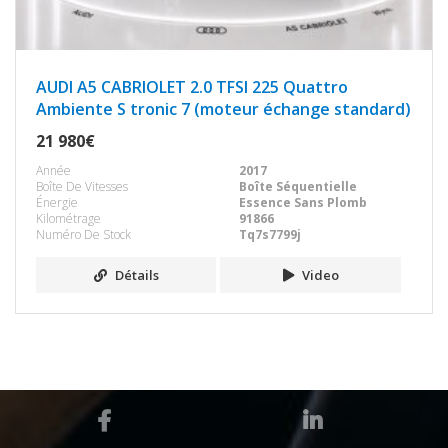
AUDI A5 CABRIOLET 2.0 TFSI 225 Quattro
Ambiente S tronic 7 (moteur échange standard)
21 980€
Année
2017
Boîte De Vitesses
Boîte Séquentielle
Énergie
Essence Sans Plomb
Kilométrage
91866
Numéro De Stock
Tq7s7799j
Détails
Video