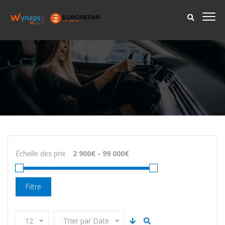
Échelle des prix
Filtre
12
Trier par Date