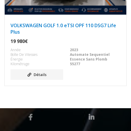
VOLKSWAGEN GOLF 1.0 eTSI OPF 110 DSG7 Life
Plus
19 980€
Année
2023
Boîte De Vitesses
Automate Sequentiel
Énergie
Essence Sans Plomb
Kilométrage
55277
Détails