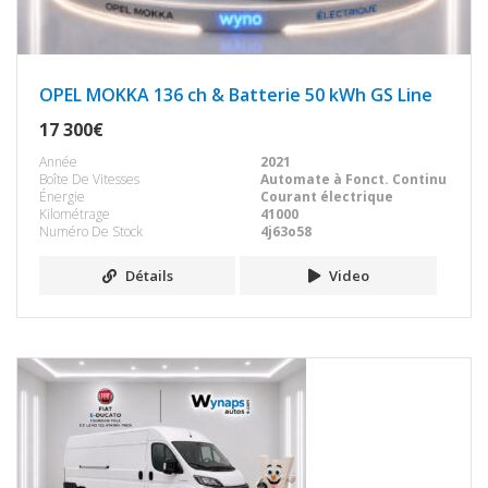
OPEL MOKKA 136 ch & Batterie 50 kWh GS Line
17 300€
Année
2021
Boîte De Vitesses
Automate à Fonct. Continu
Énergie
Courant électrique
Kilométrage
41000
Numéro De Stock
4j63o58
Détails
Video