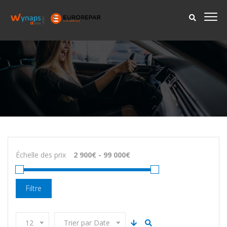
Échelle des prix
Filtre
12
Trier par Date