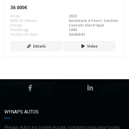
36 000€
Année
2022
Boîte De Vitesses
Automate à Fonct. Continu
Énergie
Courant électrique
Kilométrage
1000
Numéro De Stock
Qmlbbd1
Détails
Video
WYNAPS AUTOS
Wynaps Autos est à votre écoute, contactez nous pour toutes