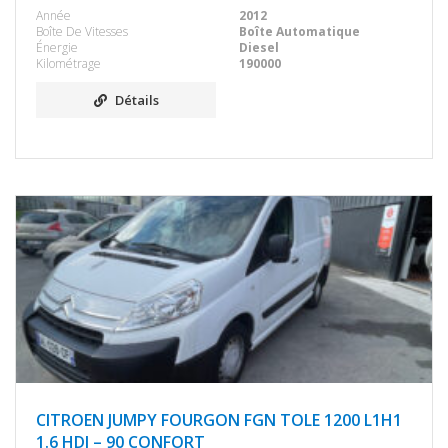
Année
2012
Boîte De Vitesses
Boîte Automatique
Énergie
Diesel
Kilométrage
190000
Détails
CITROEN JUMPY FOURGON FGN TOLE 1200 L1H1
1.6 HDI – 90 CONFORT