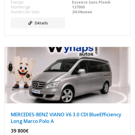
Énergie
Essence Sans Plomb
Kilométrage
127000
Numéro De Stock
2ik58uwae
Détails
MERCEDES-BENZ VIANO V6 3.0 CDI BlueEfficiency
Long Marco Polo A
39 800€