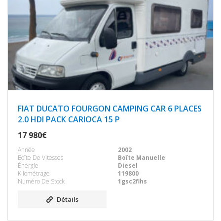
FIAT DUCATO FOURGON CAMPING CAR 6 PLACES
2.0 HDI PACK CARIOCA 15 P
17 980€
Année
2002
Boîte De Vitesses
Boîte Manuelle
Énergie
Diesel
Kilométrage
119800
Numéro De Stock
1gsc2fihs
Détails