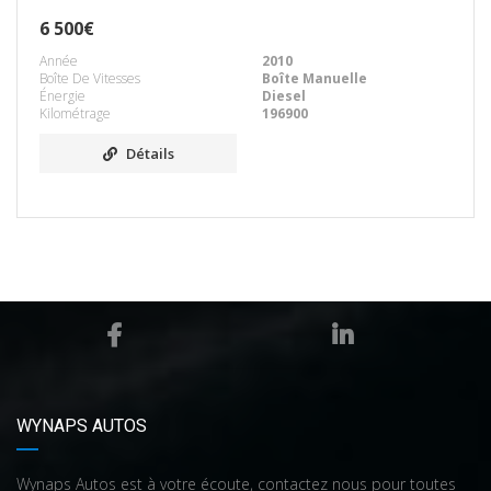
6 500€
Année
2010
Boîte De Vitesses
Boîte Manuelle
Énergie
Diesel
Kilométrage
196900
Détails
WYNAPS AUTOS
Wynaps Autos est à votre écoute, contactez nous pour toutes