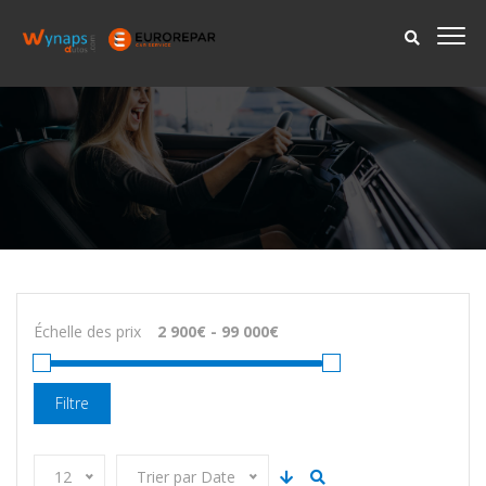
Échelle des prix
Filtre
12
Trier par Date