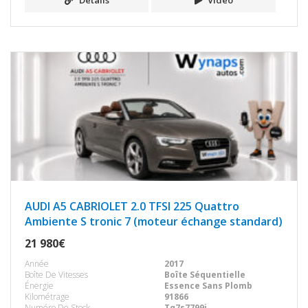
Détails
Video
AUDI A5 CABRIOLET 2.0 TFSI 225 Quattro
Ambiente S tronic 7 (moteur échange standard)
21 980€
Année
2017
Boîte De Vitesses
Boîte Séquentielle
Énergie
Essence Sans Plomb
Kilométrage
91866
Numéro De Stock
Tq7s7799j