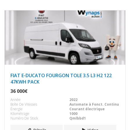
FIAT E-DUCATO FOURGON TOLE 3.5 L3 H2 122
47KWH PACK
36 000€
Année
2022
Boîte De Vitesses
Automate à Fonct. Continu
Énergie
Courant électrique
Kilométrage
1000
Numéro De Stock
Qmlbbd1