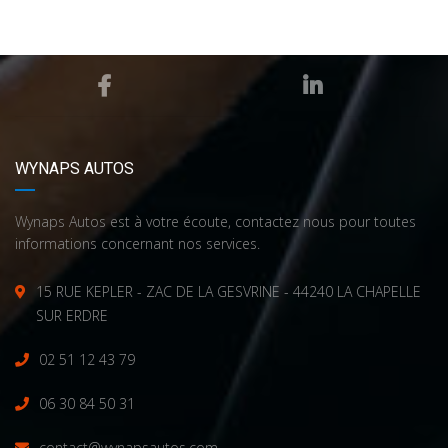
WYNAPS AUTOS
Wynaps Autos est à votre écoute, contactez nous pour toutes
informations concernant nos services.
15 RUE KEPLER - ZAC DE LA GESVRINE - 44240 LA CHAPELLE
SUR ERDRE
02 51 12 43 79
06 30 84 50 31
contact@wynapsautos.com