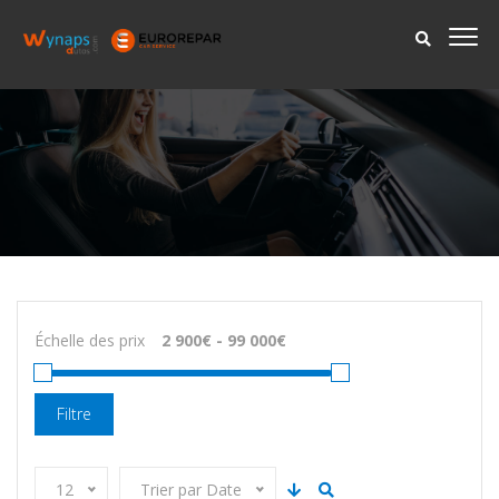
Échelle des prix
Filtre
12
Trier par Date