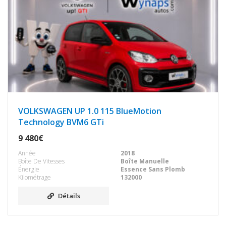
VOLKSWAGEN UP 1.0 115 BlueMotion
Technology BVM6 GTi
9 480€
Année
2018
Boîte De Vitesses
Boîte Manuelle
Énergie
Essence Sans Plomb
Kilométrage
132000
Détails